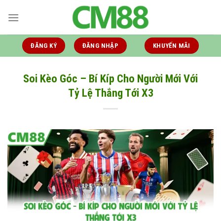
Skip
to
content
ĐĂNG KÝ
ĐĂNG NHẬP
KHUYẾN MÃI
Soi Kèo Góc – Bí Kíp Cho Người Mới Với
Tỷ Lệ Thắng Tới X3