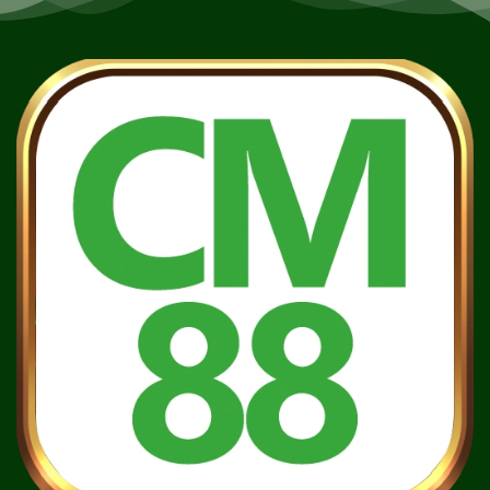
Thuật
Chuyên
Sâu