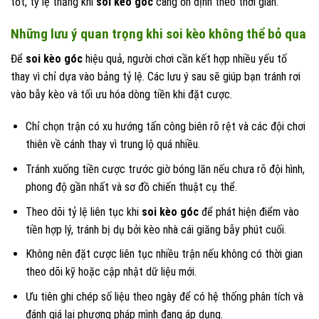
tốt, tỷ lệ thắng khi
soi kèo góc
càng ổn định theo thời gian.
Những lưu ý quan trọng khi soi kèo không thể bỏ qua
Để
soi kèo góc
hiệu quả, người chơi cần kết hợp nhiều yếu tố
thay vì chỉ dựa vào bảng tỷ lệ. Các lưu ý sau sẽ giúp bạn tránh rơi
vào bẫy kèo và tối ưu hóa dòng tiền khi đặt cược.
Chỉ chọn trận có xu hướng tấn công biên rõ rệt và các đội chơi
thiên về cánh thay vì trung lộ quá nhiều.
Tránh xuống tiền cược trước giờ bóng lăn nếu chưa rõ đội hình,
phong độ gần nhất và sơ đồ chiến thuật cụ thể.
Theo dõi tỷ lệ liên tục khi
soi kèo góc
để phát hiện điểm vào
tiền hợp lý, tránh bị dụ bởi kèo nhà cái giăng bẫy phút cuối.
Không nên đặt cược liên tục nhiều trận nếu không có thời gian
theo dõi kỹ hoặc cập nhật dữ liệu mới.
Ưu tiên ghi chép số liệu theo ngày để có hệ thống phân tích và
đánh giá lại phương pháp mình đang áp dụng.