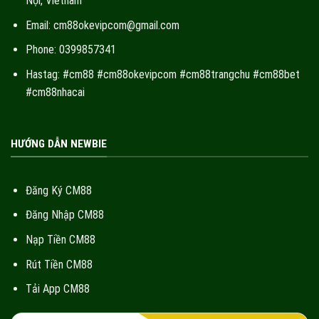
Nội, Vietnam
Email:
cm88okevipcom@gmail.com
Phone: 0399857341
Hastag: #cm88 #cm88okevipcom #cm88trangchu #cm88bet
#cm88nhacai
HƯỚNG DẪN NEWBIE
Đăng Ký CM88
Đăng Nhập CM88
Nạp Tiền CM88
Rút Tiền CM88
Tải App CM88