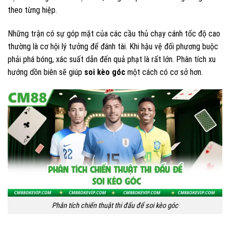
theo từng hiệp.
Những trận có sự góp mặt của các cầu thủ chạy cánh tốc độ cao
thường là cơ hội lý tưởng để đánh tài. Khi hậu vệ đối phương buộc
phải phá bóng, xác suất dẫn đến quả phạt là rất lớn. Phân tích xu
hướng dồn biên sẽ giúp
soi kèo góc
một cách có cơ sở hơn.
Phân tích chiến thuật thi đấu để soi kèo góc