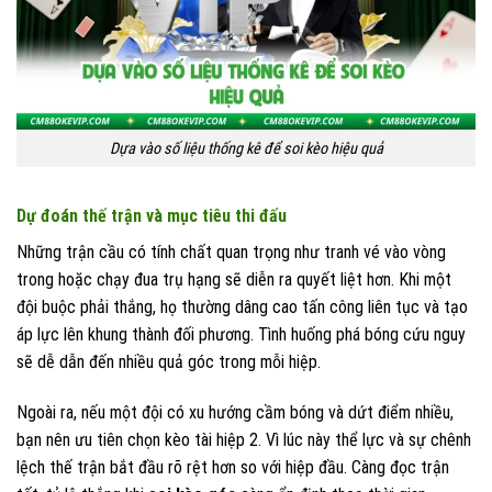
Dựa vào số liệu thống kê để soi kèo hiệu quả
Dự đoán thế trận và mục tiêu thi đấu
Những trận cầu có tính chất quan trọng như tranh vé vào vòng
trong hoặc chạy đua trụ hạng sẽ diễn ra quyết liệt hơn. Khi một
đội buộc phải thắng, họ thường dâng cao tấn công liên tục và tạo
áp lực lên khung thành đối phương. Tình huống phá bóng cứu nguy
sẽ dễ dẫn đến nhiều quả góc trong mỗi hiệp.
Ngoài ra, nếu một đội có xu hướng cầm bóng và dứt điểm nhiều,
bạn nên ưu tiên chọn kèo tài hiệp 2. Vì lúc này thể lực và sự chênh
lệch thế trận bắt đầu rõ rệt hơn so với hiệp đầu. Càng đọc trận