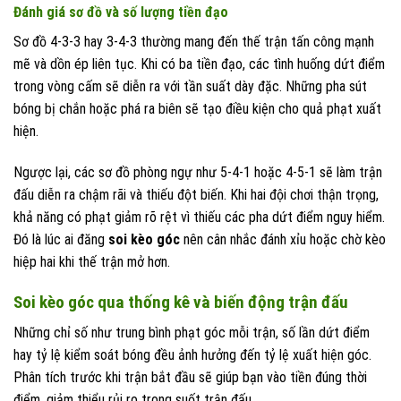
Đánh giá sơ đồ và số lượng tiền đạo
Sơ đồ 4-3-3 hay 3-4-3 thường mang đến thế trận tấn công mạnh
mẽ và dồn ép liên tục. Khi có ba tiền đạo, các tình huống dứt điểm
trong vòng cấm sẽ diễn ra với tần suất dày đặc. Những pha sút
bóng bị chắn hoặc phá ra biên sẽ tạo điều kiện cho quả phạt xuất
hiện.
Ngược lại, các sơ đồ phòng ngự như 5-4-1 hoặc 4-5-1 sẽ làm trận
đấu diễn ra chậm rãi và thiếu đột biến. Khi hai đội chơi thận trọng,
khả năng có phạt giảm rõ rệt vì thiếu các pha dứt điểm nguy hiểm.
Đó là lúc ai đăng
soi kèo góc
nên cân nhắc đánh xỉu hoặc chờ kèo
hiệp hai khi thế trận mở hơn.
Soi kèo góc qua thống kê và biến động trận đấu
Những chỉ số như trung bình phạt góc mỗi trận, số lần dứt điểm
hay tỷ lệ kiểm soát bóng đều ảnh hưởng đến tỷ lệ xuất hiện góc.
Phân tích trước khi trận bắt đầu sẽ giúp bạn vào tiền đúng thời
điểm, giảm thiểu rủi ro trong suốt trận đấu.