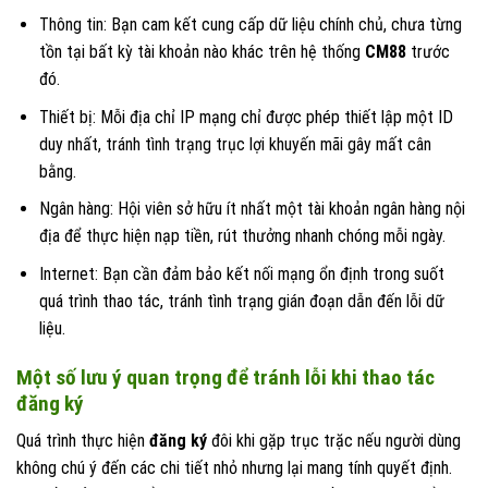
Thông tin: Bạn cam kết cung cấp dữ liệu chính chủ, chưa từng
tồn tại bất kỳ tài khoản nào khác trên hệ thống
CM88
trước
đó.
Thiết bị: Mỗi địa chỉ IP mạng chỉ được phép thiết lập một ID
duy nhất, tránh tình trạng trục lợi khuyến mãi gây mất cân
bằng.
Ngân hàng: Hội viên sở hữu ít nhất một tài khoản ngân hàng nội
địa để thực hiện nạp tiền, rút thưởng nhanh chóng mỗi ngày.
Internet: Bạn cần đảm bảo kết nối mạng ổn định trong suốt
quá trình thao tác, tránh tình trạng gián đoạn dẫn đến lỗi dữ
liệu.
Một số lưu ý quan trọng để tránh lỗi khi thao tác
đăng ký
Quá trình thực hiện
đăng ký
đôi khi gặp trục trặc nếu người dùng
không chú ý đến các chi tiết nhỏ nhưng lại mang tính quyết định.