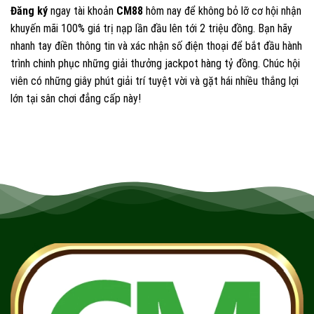
Đăng ký
ngay tài khoản
CM88
hôm nay để không bỏ lỡ cơ hội nhận
khuyến mãi 100% giá trị nạp lần đầu lên tới 2 triệu đồng. Bạn hãy
nhanh tay điền thông tin và xác nhận số điện thoại để bắt đầu hành
trình chinh phục những giải thưởng jackpot hàng tỷ đồng. Chúc hội
viên có những giây phút giải trí tuyệt vời và gặt hái nhiều thắng lợi
lớn tại sân chơi đẳng cấp này!