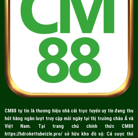
CM88
tự tin là thương hiệu nhà cái trực tuyến uy tín đang thu
hút hàng ngàn lượt truy cập mỗi ngày tại thị trường châu Á và
Việt Nam. Tại trang chủ chính thức CM88
https://hdrokettubeizle.pro/
sở hữu kho đồ sộ: Cá cược thể