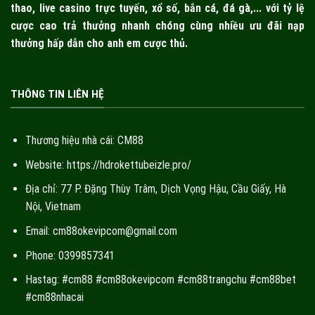
thao, live casino trực tuyến, xổ số, bắn cá, đá gà,... với tỷ lệ
cược cao trả thưởng nhanh chóng cùng nhiều ưu đãi nạp
thưởng hấp dẫn cho anh em cược thủ.
THÔNG TIN LIÊN HỆ
Thương hiệu nhà cái: CM88
Website: https://hdrokettubeizle.pro/
Địa chỉ: 77 P. Đặng Thùy Trâm, Dịch Vọng Hậu, Cầu Giấy, Hà
Nội, Vietnam
Email:
cm88okevipcom@gmail.com
Phone: 0399857341
Hastag: #cm88 #cm88okevipcom #cm88trangchu #cm88bet
#cm88nhacai