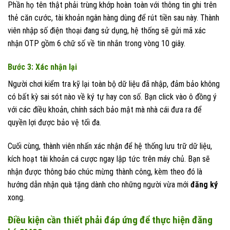
Phần họ tên thật phải trùng khớp hoàn toàn với thông tin ghi trên
thẻ căn cước, tài khoản ngân hàng dùng để rút tiền sau này. Thành
viên nhập số điện thoại đang sử dụng, hệ thống sẽ gửi mã xác
nhận OTP gồm 6 chữ số về tin nhắn trong vòng 10 giây.
Bước 3: Xác nhận lại
Người chơi kiểm tra kỹ lại toàn bộ dữ liệu đã nhập, đảm bảo không
có bất kỳ sai sót nào về ký tự hay con số. Bạn click vào ô đồng ý
với các điều khoản, chính sách bảo mật mà nhà cái đưa ra để
quyền lợi được bảo vệ tối đa.
Cuối cùng, thành viên nhấn xác nhận để hệ thống lưu trữ dữ liệu,
kích hoạt tài khoản cá cược ngay lập tức trên máy chủ. Bạn sẽ
nhận được thông báo chúc mừng thành công, kèm theo đó là
hướng dẫn nhận quà tặng dành cho những người vừa mới
đăng ký
xong.
Điều kiện cần thiết phải đáp ứng để thực hiện đăng