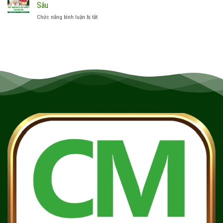
Hóa
Trí
Sâu
Cảnh
Và
ở
Chức năng bình luận bị tắt
FC
Kiếm
Nhận
Khi
Thưởng
Định
Sở
Song
Việt
Hữu
Song
Nam
Tuyến
Dưới
Giữa
Góc
Đầy
Nhìn
Cơ
Chiến
Động
Thuật
Chuyên
Sâu