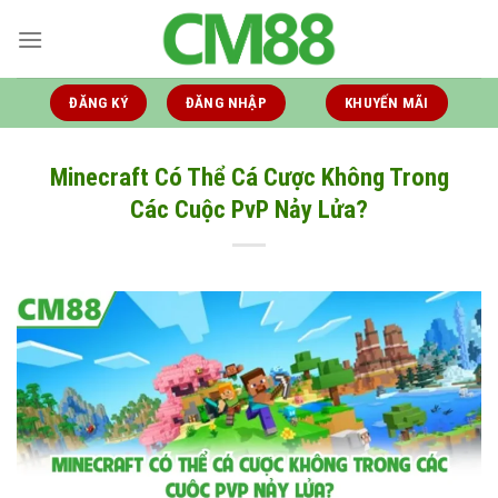
Skip
to
content
ĐĂNG KÝ
ĐĂNG NHẬP
KHUYẾN MÃI
Minecraft Có Thể Cá Cược Không Trong
Các Cuộc PvP Nảy Lửa?