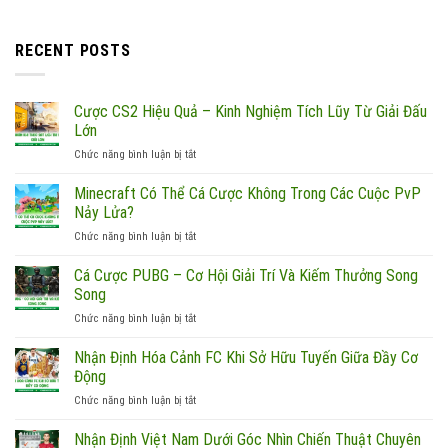
RECENT POSTS
Cược CS2 Hiệu Quả – Kinh Nghiệm Tích Lũy Từ Giải Đấu
Lớn
ở
Chức năng bình luận bị tắt
Cược
CS2
Minecraft Có Thể Cá Cược Không Trong Các Cuộc PvP
Hiệu
Nảy Lửa?
Quả
ở
Chức năng bình luận bị tắt
–
Minecraft
Kinh
Có
Cá Cược PUBG – Cơ Hội Giải Trí Và Kiếm Thưởng Song
Nghiệm
Thể
Tích
Song
Cá
Lũy
ở
Chức năng bình luận bị tắt
Cược
Từ
Cá
Không
Giải
Cược
Nhận Định Hóa Cảnh FC Khi Sở Hữu Tuyến Giữa Đầy Cơ
Trong
Đấu
PUBG
Các
Động
Lớn
–
Cuộc
ở
Chức năng bình luận bị tắt
Cơ
PvP
Nhận
Hội
Nảy
Định
Nhận Định Việt Nam Dưới Góc Nhìn Chiến Thuật Chuyên
Giải
Lửa?