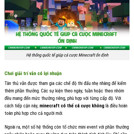
Hệ thống quốc tế giúp cá cược Minecraft ổn định
Chơi giải trí vẫn có lợi nhuận
Tân thủ vẫn được tham gia các chế độ thi đấu nhẹ nhàng để kiếm
thêm phần thưởng. Các sự kiện theo ngày, tuần hoặc theo nhóm
đều mang đến mức thưởng riêng, phù hợp với từng cấp độ. Với
cách tiếp cận này,
minecraft có thể cá cược không
là điều hoàn
toàn phù hợp cho cả người mới.
Ngoài ra, một số hệ thống còn tổ chức mini event với phần thưởng