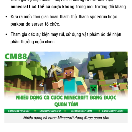
minecraft có thể cá cược không
trong môi trường đối kháng.
Đưa ra mốc thời gian hoàn thành thử thách speedrun hoặc
parkour do server tổ chức.
Tham gia các sự kiện may rủi, sử dụng vật phẩm ảo để nhận
phần thưởng ngẫu nhiên.
Nhiều dạng cá cược Minecraft đang được quan tâm