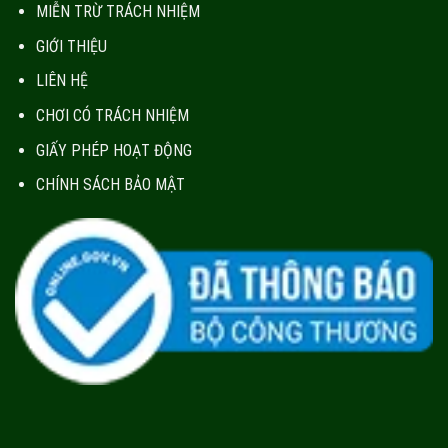
MIỄN TRỪ TRÁCH NHIỆM
GIỚI THIỆU
LIÊN HỆ
CHƠI CÓ TRÁCH NHIỆM
GIẤY PHÉP HOẠT ĐỘNG
CHÍNH SÁCH BẢO MẬT