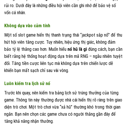
rủi ro. Dưới đây là những điều hội viên cần ghi nhớ để bảo vệ số
vốn cá nhân.
Không dựa vào cảm tính
Một số slot game hiển thị thanh trạng thái “jackpot sắp nổ” để thu
hút hội viên tăng cược. Tuy nhiên, hiệu ứng thị giác, không đảm
bảo tỷ lệ thắng cao hơn. Muốn hiểu
nổ hũ là gì
đúng cách, bạn cần
biết rằng hệ thống hoạt động dựa trên mã RNG – ngẫu nhiên tuyệt
đối. Tăng tiền cược liên tục mà không dựa trên chiến lược dễ
khiến bạn mất sạch chỉ sau vài vòng.
Luôn kiểm tra lịch sử nổ
Trước khi quay, nên kiểm tra bảng lịch sử trúng thưởng của từng
game. Thông tin này thường được nhà cái hiển thị rõ ràng trên giao
diện trò chơi. Một trò chơi vừa “xả hũ” thường khó trong thời gian
ngắn. Bạn nên chọn các game chưa có người thắng gần đây để
tăng khả năng nhận thưởng.