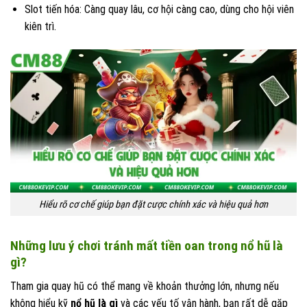
Slot tiến hóa: Càng quay lâu, cơ hội càng cao, dùng cho hội viên
kiên trì.
Hiểu rõ cơ chế giúp bạn đặt cược chính xác và hiệu quả hơn
Những lưu ý chơi tránh mất tiền oan trong nổ hũ là
gì?
Tham gia quay hũ có thể mang về khoản thưởng lớn, nhưng nếu
không hiểu kỹ
nổ hũ là gì
và các yếu tố vận hành, bạn rất dễ gặp