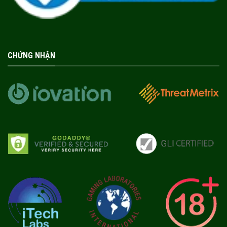
CHỨNG NHẬN