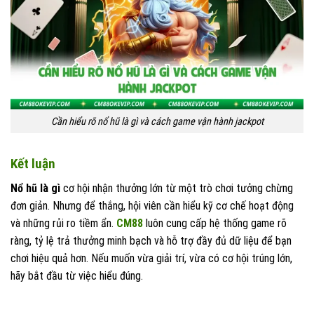
Cần hiểu rõ nổ hũ là gì và cách game vận hành jackpot
Kết luận
Nổ hũ là gì
cơ hội nhận thưởng lớn từ một trò chơi tưởng chừng
đơn giản. Nhưng để thắng, hội viên cần hiểu kỹ cơ chế hoạt động
và những rủi ro tiềm ẩn.
CM88
luôn cung cấp hệ thống game rõ
ràng, tỷ lệ trả thưởng minh bạch và hỗ trợ đầy đủ dữ liệu để bạn
chơi hiệu quả hơn. Nếu muốn vừa giải trí, vừa có cơ hội trúng lớn,
hãy bắt đầu từ việc hiểu đúng.