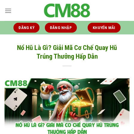
Skip
to
content
ĐĂNG KÝ
ĐĂNG NHẬP
KHUYẾN MÃI
Nổ Hũ Là Gì? Giải Mã Cơ Chế Quay Hũ
Trúng Thưởng Hấp Dẫn