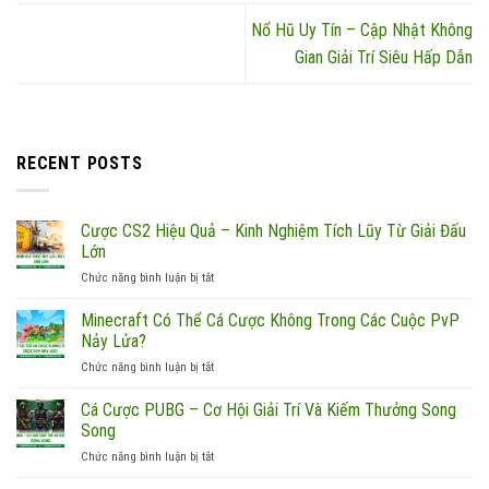
Nổ Hũ Uy Tín – Cập Nhật Không
Gian Giải Trí Siêu Hấp Dẫn
RECENT POSTS
Cược CS2 Hiệu Quả – Kinh Nghiệm Tích Lũy Từ Giải Đấu
Lớn
ở
Chức năng bình luận bị tắt
Cược
CS2
Minecraft Có Thể Cá Cược Không Trong Các Cuộc PvP
Hiệu
Nảy Lửa?
Quả
ở
Chức năng bình luận bị tắt
–
Minecraft
Kinh
Có
Cá Cược PUBG – Cơ Hội Giải Trí Và Kiếm Thưởng Song
Nghiệm
Thể
Tích
Song
Cá
Lũy
ở
Chức năng bình luận bị tắt
Cược
Từ
Cá
Không
Giải