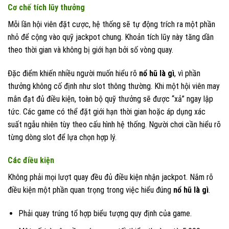
Cơ chế tích lũy thưởng
Mỗi lần hội viên đặt cược, hệ thống sẽ tự động trích ra một phần
nhỏ để cộng vào quỹ jackpot chung. Khoản tích lũy này tăng dần
theo thời gian và không bị giới hạn bởi số vòng quay.
Đặc điểm khiến nhiều người muốn hiểu rõ
nổ hũ là gì
, vì phần
thưởng không cố định như slot thông thường. Khi một hội viên may
mắn đạt đủ điều kiện, toàn bộ quỹ thưởng sẽ được “xả” ngay lập
tức. Các game có thể đặt giới hạn thời gian hoặc áp dụng xác
suất ngẫu nhiên tùy theo cấu hình hệ thống. Người chơi cần hiểu rõ
từng dòng slot để lựa chọn hợp lý.
Các điều kiện
Không phải mọi lượt quay đều đủ điều kiện nhận jackpot. Nắm rõ
điều kiện một phần quan trọng trong việc hiểu đúng
nổ hũ là gì
.
Phải quay trúng tổ hợp biểu tượng quy định của game.