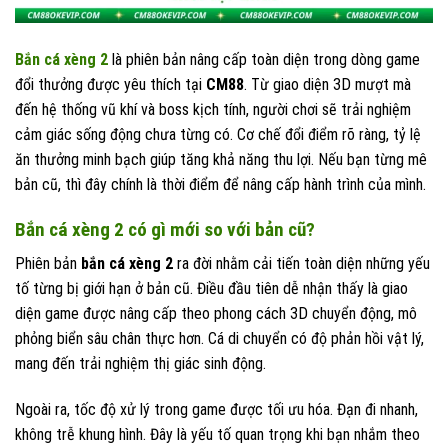
Bắn cá xèng 2
là phiên bản nâng cấp toàn diện trong dòng game
đổi thưởng được yêu thích tại
CM88
. Từ giao diện 3D mượt mà
đến hệ thống vũ khí và boss kịch tính, người chơi sẽ trải nghiệm
cảm giác sống động chưa từng có. Cơ chế đổi điểm rõ ràng, tỷ lệ
ăn thưởng minh bạch giúp tăng khả năng thu lợi. Nếu bạn từng mê
bản cũ, thì đây chính là thời điểm để nâng cấp hành trình của mình.
Bắn cá xèng 2 có gì mới so với bản cũ?
Phiên bản
bắn cá xèng 2
ra đời nhằm cải tiến toàn diện những yếu
tố từng bị giới hạn ở bản cũ. Điều đầu tiên dễ nhận thấy là giao
diện game được nâng cấp theo phong cách 3D chuyển động, mô
phỏng biển sâu chân thực hơn. Cá di chuyển có độ phản hồi vật lý,
mang đến trải nghiệm thị giác sinh động.
Ngoài ra, tốc độ xử lý trong game được tối ưu hóa. Đạn đi nhanh,
không trễ khung hình. Đây là yếu tố quan trọng khi bạn nhắm theo