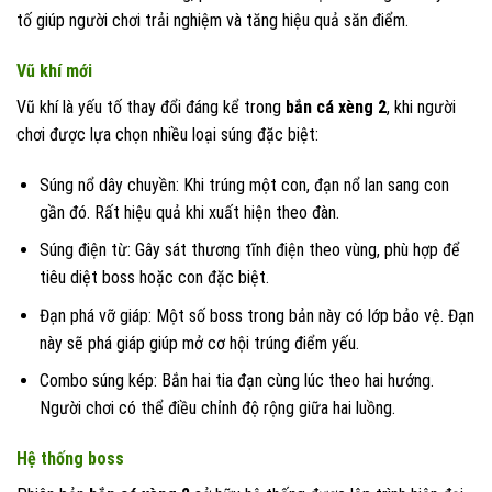
tố giúp người chơi trải nghiệm và tăng hiệu quả săn điểm.
Vũ khí mới
Vũ khí là yếu tố thay đổi đáng kể trong
bắn cá xèng 2
, khi người
chơi được lựa chọn nhiều loại súng đặc biệt:
Súng nổ dây chuyền: Khi trúng một con, đạn nổ lan sang con
gần đó. Rất hiệu quả khi xuất hiện theo đàn.
Súng điện từ: Gây sát thương tĩnh điện theo vùng, phù hợp để
tiêu diệt boss hoặc con đặc biệt.
Đạn phá vỡ giáp: Một số boss trong bản này có lớp bảo vệ. Đạn
này sẽ phá giáp giúp mở cơ hội trúng điểm yếu.
Combo súng kép: Bắn hai tia đạn cùng lúc theo hai hướng.
Người chơi có thể điều chỉnh độ rộng giữa hai luồng.
Hệ thống boss