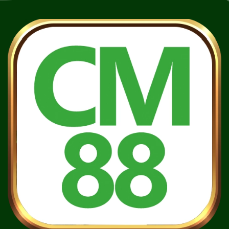
Chuyên
Sâu