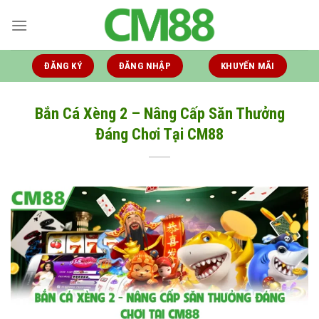
Skip
to
content
ĐĂNG KÝ
ĐĂNG NHẬP
KHUYẾN MÃI
Bắn Cá Xèng 2 – Nâng Cấp Săn Thưởng
Đáng Chơi Tại CM88