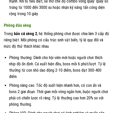
mạnh. Khi bị tiêu diệt, sẽ mở chế độ combo vòng quay: quay số
trúng từ 1000 đến 3000 xu hoặc nhận kỹ năng tấn công diện
rộng trong 10 giây.
Phòng đấu xèng
Trong
bắn cá xèng 2
, hệ thống phòng chơi được chia làm 3 cấp độ
riêng biệt. Mỗi phòng có cấu trúc sinh vật biển, tỷ lệ quy đổi và
mức độ thử thách khác nhau.
Phòng thường: Dành cho hội viên mới hoặc người chơi thích
nhịp độ ổn định. Cá xuất hiện đều, boss mỗi 6 phút/lượt. Tỷ lệ
thưởng từ con nhỏ dao động 2-10 điểm, boss đạt 300-400
điểm.
Phòng nâng cao: Tốc độ xuất hiện nhanh hơn, có con ẩn và
boss 2 giai đoạn. Thời gian mỗi vòng ngắn hơn, buộc người chơi
phải có chiến lược rõ ràng. Tỷ lệ thưởng cao hơn 20% so với
phòng thường.