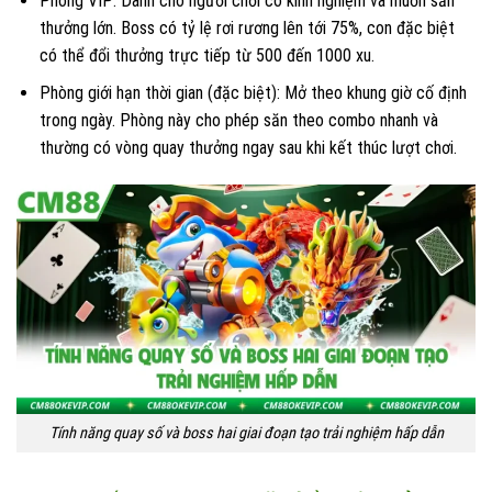
Phòng VIP: Dành cho người chơi có kinh nghiệm và muốn săn
thưởng lớn. Boss có tỷ lệ rơi rương lên tới 75%, con đặc biệt
có thể đổi thưởng trực tiếp từ 500 đến 1000 xu.
Phòng giới hạn thời gian (đặc biệt): Mở theo khung giờ cố định
trong ngày. Phòng này cho phép săn theo combo nhanh và
thường có vòng quay thưởng ngay sau khi kết thúc lượt chơi.
Tính năng quay số và boss hai giai đoạn tạo trải nghiệm hấp dẫn