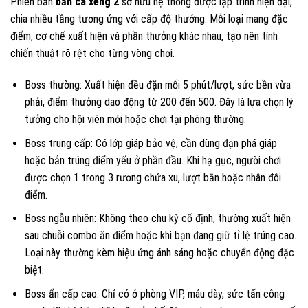
Phiên bản
bắn cá xèng 2
sở hữu hệ thống được lập trình hiện đại,
chia nhiều tầng tương ứng với cấp độ thưởng. Mỗi loại mang đặc
điểm, cơ chế xuất hiện và phần thưởng khác nhau, tạo nên tính
chiến thuật rõ rệt cho từng vòng chơi.
Boss thường: Xuất hiện đều đặn mỗi 5 phút/lượt, sức bền vừa
phải, điểm thưởng dao động từ 200 đến 500. Đây là lựa chọn lý
tưởng cho hội viên mới hoặc chơi tại phòng thường.
Boss trung cấp: Có lớp giáp bảo vệ, cần dùng đạn phá giáp
hoặc bắn trúng điểm yếu ở phần đầu. Khi hạ gục, người chơi
được chọn 1 trong 3 rương chứa xu, lượt bắn hoặc nhân đôi
điểm.
Boss ngẫu nhiên: Không theo chu kỳ cố định, thường xuất hiện
sau chuỗi combo ăn điểm hoặc khi bạn đang giữ tỉ lệ trúng cao.
Loại này thường kèm hiệu ứng ánh sáng hoặc chuyển động đặc
biệt.
Boss ẩn cấp cao: Chỉ có ở phòng VIP, máu dày, sức tấn công